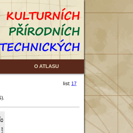
O ATLASU
list:
17
).