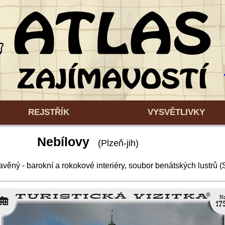
REJSTŘÍK
VYSVĚTLIVKY
Nebílovy
(Plzeň-jih)
ný - barokní a rokokové interiéry, soubor benátských lustrů (S